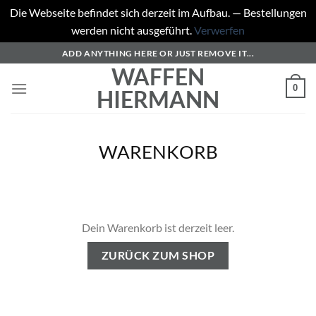
Die Webseite befindet sich derzeit im Aufbau. — Bestellungen
werden nicht ausgeführt.
Verwerfen
Zum
ADD ANYTHING HERE OR JUST REMOVE IT...
Inhalt
WAFFEN
springen
0
HIERMANN
WARENKORB
Dein Warenkorb ist derzeit leer.
ZURÜCK ZUM SHOP