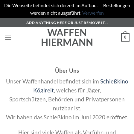
Die Webseite befindet sich derzeit im Aufbau. — Bestellungen
werden nicht ausgeführt.
Verwerfen
Zum
ADD ANYTHING HERE OR JUST REMOVE IT...
Inhalt
WAFFEN
springen
0
HIERMANN
Über Uns
Unser Waffenhandel befindet sich im
Schießkino
Köglreit
, welches für Jäger,
Sportschützen, Behörden und Privatpersonen
nutzbar ist.
Wir haben das Schießkino im Juni 2020 eröffnet.
Hier sind viele Waffen als Vorführ- und