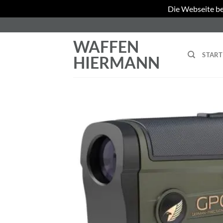
Die Webseite be
Zum
Inhalt
WAFFEN
springen
START
HIERMANN