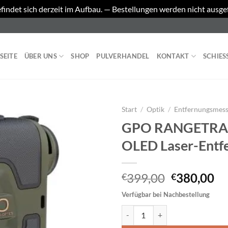
findet sich derzeit im Aufbau. — Bestellungen werden nicht ausge
SEITE
ÜBER UNS
SHOP
PULVERHANDEL
KONTAKT
SCHIES
Start
/
Optik
/
Entfernungsmes
GPO RANGETRA
OLED Laser-Entf
Ursprüngl
Ak
399,00
380,00
€
€
Preis
Pr
Verfügbar bei Nachbestellung
war:
ist
GPO RANGETRACKER™ 2000 6x20
€399,00
€3