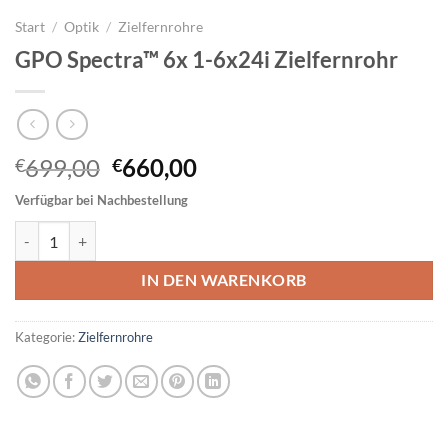
Start
/
Optik
/
Zielfernrohre
GPO Spectra™ 6x 1-6x24i Zielfernrohr
Ursprünglicher
Aktueller
699,00
660,00
€
€
Preis
Preis
Verfügbar bei Nachbestellung
war:
ist:
GPO Spectra™ 6x 1-6x24i Zielfernrohr Menge
€699,00
€660,00.
IN DEN WARENKORB
Kategorie:
Zielfernrohre