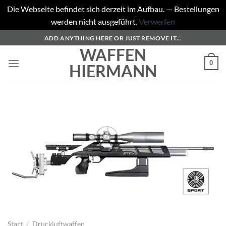
Die Webseite befindet sich derzeit im Aufbau. — Bestellungen
werden nicht ausgeführt.
Verwerfen
Zum
ADD ANYTHING HERE OR JUST REMOVE IT...
Inhalt
WAFFEN
springen
0
HIERMANN
Start
/
Druckluftwaffen