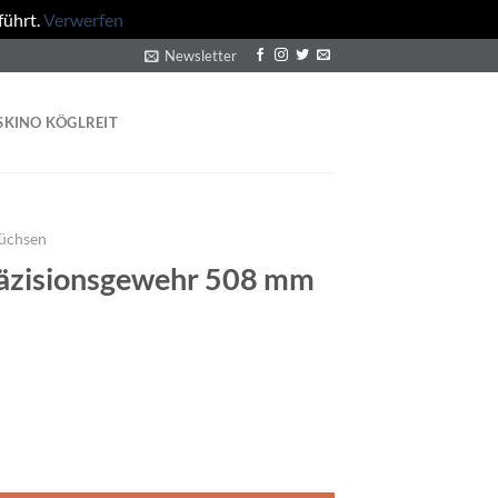
führt.
Verwerfen
Newsletter
SKINO KÖGLREIT
Büchsen
äzisionsgewehr 508 mm
 508 mm Lauflänge Menge