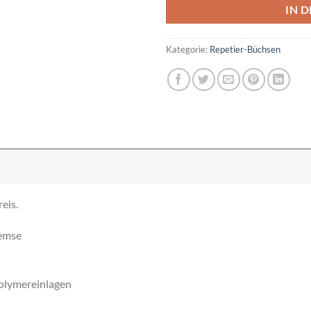
IN 
Kategorie:
Repetier-Büchsen
eis.
remse
Polymereinlagen