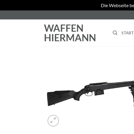
Die Webseite be
Zum
Inhalt
WAFFEN
springen
START
HIERMANN