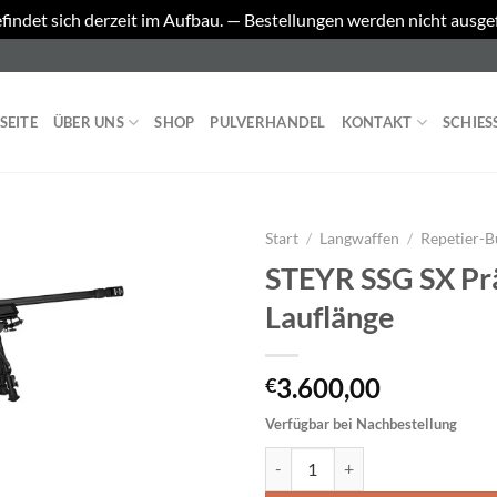
findet sich derzeit im Aufbau. — Bestellungen werden nicht ausge
SEITE
ÜBER UNS
SHOP
PULVERHANDEL
KONTAKT
SCHIES
Start
/
Langwaffen
/
Repetier-
STEYR SSG SX Pr
Lauflänge
3.600,00
€
Verfügbar bei Nachbestellung
STEYR SSG SX Präzisionsgewehr