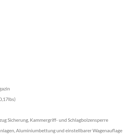
gazin
0,17lbs)
bzug Sicherung, Kammergriff- und Schlagbolzensperre
einlagen, Aluminiumbettung und einstellbarer Wagenauflage