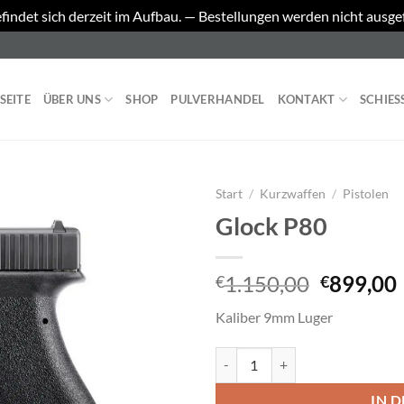
findet sich derzeit im Aufbau. — Bestellungen werden nicht ausge
SEITE
ÜBER UNS
SHOP
PULVERHANDEL
KONTAKT
SCHIES
Start
/
Kurzwaffen
/
Pistolen
Glock P80
Ursprüng
1.150,00
899,00
€
€
Preis
Kaliber 9mm Luger
war:
i
€1.150,
Glock P80 Menge
IN 