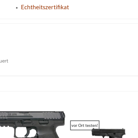
Echtheitszertifikat
uert
vor Ort testen!