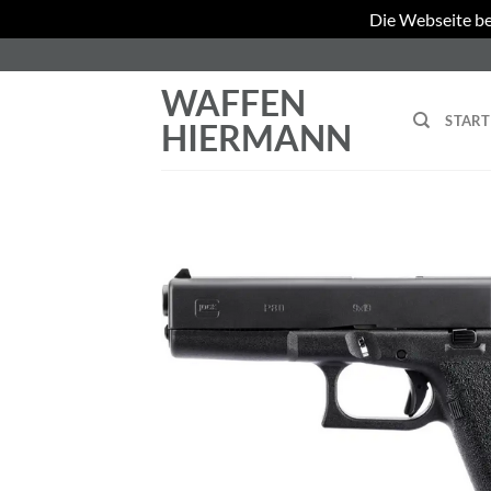
Die Webseite be
Zum
Inhalt
WAFFEN
springen
START
HIERMANN