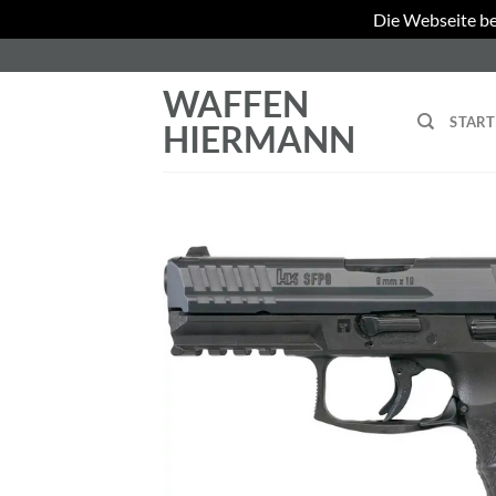
Die Webseite be
Zum
Inhalt
WAFFEN
springen
START
HIERMANN