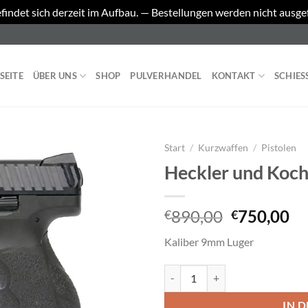
findet sich derzeit im Aufbau. — Bestellungen werden nicht ausge
SEITE
ÜBER UNS
SHOP
PULVERHANDEL
KONTAKT
SCHIES
Start
/
Kurzwaffen
/
Pistolen
Heckler und Koc
Ursprüngl
Ak
890,00
750,00
€
€
Preis
Pr
Kaliber 9mm Luger
war:
ist
€890,00
€7
Heckler und Koch SFP9-SF Meng
IN 