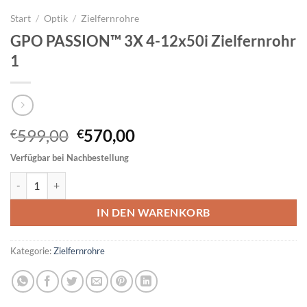
Start
/
Optik
/
Zielfernrohre
GPO PASSION™ 3X 4-12x50i Zielfernrohr
1
Ursprünglicher
Aktueller
599,00
570,00
€
€
Preis
Preis
Verfügbar bei Nachbestellung
war:
ist:
GPO PASSION™ 3X 4-12x50i Zielfernrohr 1 Menge
€599,00
€570,00.
IN DEN WARENKORB
Kategorie:
Zielfernrohre