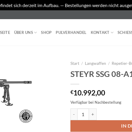
findet sich derzeit im Aufbau. — Bestellungen werden nicht ausge
SEITE
ÜBER UNS
SHOP
PULVERHANDEL
KONTAKT
SCHIES
Start
/
Langwaffen
/
Repetier-
STEYR SSG 08-A
10.992,00
€
Verfügbar bei Nachbestellung
STEYR SSG 08-A1 Menge
IN 