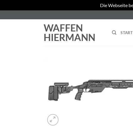
Die Webseite be
Zum
Inhalt
WAFFEN
springen
START
HIERMANN