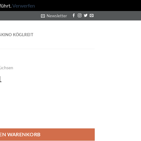
führt.
Verwerfen
Newsletter
SKINO KÖGLREIT
Büchsen
1
DEN WARENKORB